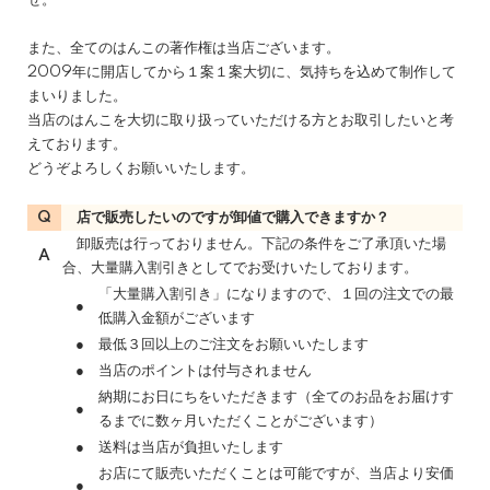
せ。
また、全てのはんこの著作権は当店ございます。
2009年に開店してから１案１案大切に、気持ちを込めて制作して
まいりました。
当店のはんこを大切に取り扱っていただける方とお取引したいと考
えております。
どうぞよろしくお願いいたします。
Q
店で販売したいのですが卸値で購入できますか？
卸販売は行っておりません。下記の条件をご了承頂いた場
A
合、大量購入割引きとしてでお受けいたしております。
「大量購入割引き」になりますので、１回の注文での最
●
低購入金額がございます
●
最低３回以上のご注文をお願いいたします
●
当店のポイントは付与されません
納期にお日にちをいただきます（全てのお品をお届けす
●
るまでに数ヶ月いただくことがございます）
●
送料は当店が負担いたします
お店にて販売いただくことは可能ですが、当店より安価
●