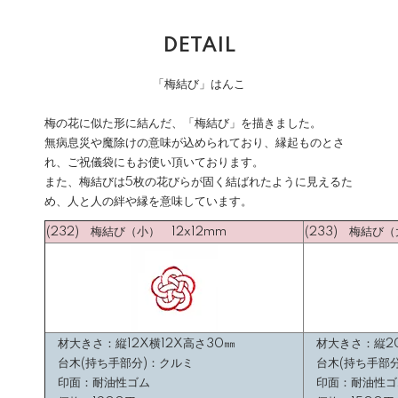
DETAIL
「梅結び」はんこ
梅の花に似た形に結んだ、「梅結び」を描きました。
無病息災や魔除けの意味が込められており、縁起ものとさ
れ、ご祝儀袋にもお使い頂いております。
また、梅結びは5枚の花びらが固く結ばれたように見えるた
め、人と人の絆や縁を意味しています。
(232) 梅結び（小） 12x12mm
(233) 梅結び
材大きさ：縦12X横12X高さ30㎜
材大きさ：縦20
台木(持ち手部分)：クルミ
台木(持ち手部分
印面：耐油性ゴム
印面：耐油性ゴ