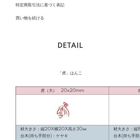
特定商取引法に基づく表記
買い物を続ける
DETAIL
「虎」はんこ
虎（大） 20x20mm
材大きさ：縦20X横20X高さ30㎜
材大きさ：縦8
台木(持ち手部分)：ケヤキ
台木(持ち手部