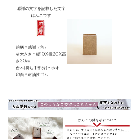
感謝の文字を記載した文字
はんこです
絵柄＊感謝（角）
材大きさ＊縦10X横20X高
さ30㎜
台木(持ち手部分)＊ホオ
印面＊耐油性ゴム