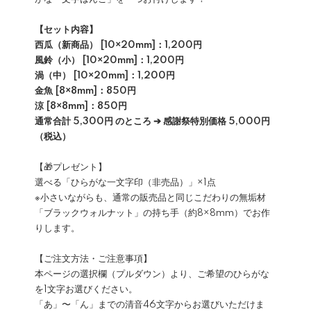
【セット内容】
西瓜（新商品） [10×20mm]：1,200円
風鈴（小） [10×20mm]：1,200円
渦（中） [10×20mm]：1,200円
金魚 [8×8mm]：850円
涼 [8×8mm]：850円
通常合計 5,300円 のところ ➔ 感謝祭特別価格 5,000円
（税込）
【🎁プレゼント】
選べる「ひらがな一文字印（非売品）」×1点
※小さいながらも、通常の販売品と同じこだわりの無垢材
「ブラックウォルナット」の持ち手（約8×8mm）でお作
りします。
【ご注文方法・ご注意事項】
本ページの選択欄（プルダウン）より、ご希望のひらがな
を1文字お選びください。
「あ」〜「ん」までの清音46文字からお選びいただけま