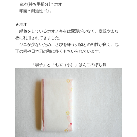
台木(持ち手部分)＊ホオ
印面＊耐油性ゴム
★ホオ
緑色をしているホオノキ材は変形が少なく、定規やまな
板に利用されてきました。
ヤニが少ないため、さびを嫌う刃物との相性が良く、包
丁の柄や日本刀の鞘に多くもちいられています。
「扇子」と「七宝（小）」はんこのぽち袋