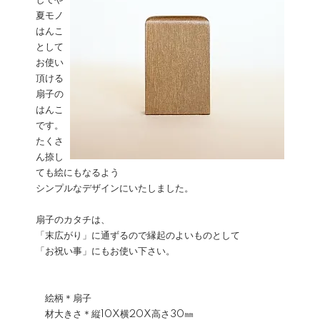
してや
夏モノ
はんこ
として
お使い
頂ける
扇子の
はんこ
です。
たくさ
ん捺し
ても絵にもなるよう
シンプルなデザインにいたしました。
扇子のカタチは、
「末広がり」に通ずるので縁起のよいものとして
「お祝い事」にもお使い下さい。
絵柄＊扇子
材大きさ＊縦10X横20X高さ30㎜