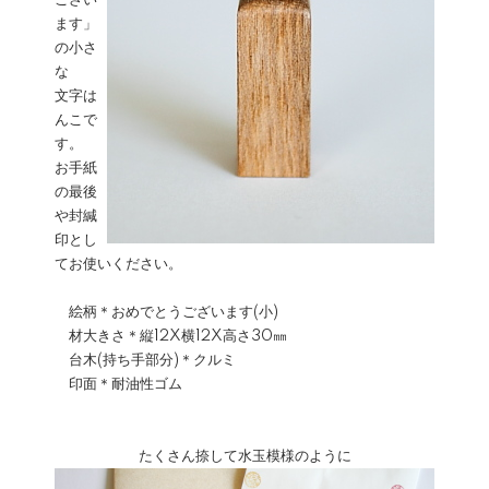
ござい
ます」
の小さ
な
文字は
んこで
す。
お手紙
の最後
や封緘
印とし
てお使いください。
絵柄＊おめでとうございます(小)
材大きさ＊縦12X横12X高さ30㎜
台木(持ち手部分)＊クルミ
印面＊耐油性ゴム
たくさん捺して水玉模様のように