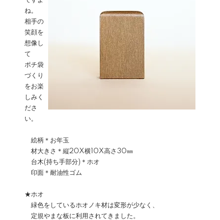
ですよ
ね。
相手の
笑顔を
想像し
て
ポチ袋
づくり
をお楽
しみく
ださ
い。
絵柄＊お年玉
材大きさ＊縦20X横10X高さ30㎜
台木(持ち手部分)＊ホオ
印面＊耐油性ゴム
★ホオ
緑色をしているホオノキ材は変形が少なく、
定規やまな板に利用されてきました。