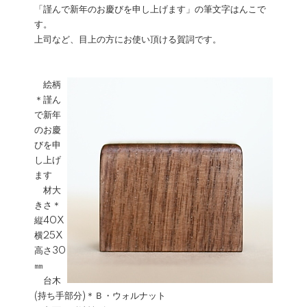
「謹んで新年のお慶びを申し上げます」の筆文字はんこで
す。
上司など、目上の方にお使い頂ける賀詞です。
絵柄
＊謹ん
で新年
のお慶
びを申
し上げ
ます
材大
きさ＊
縦40X
横25X
高さ30
㎜
台木
(持ち手部分)＊Ｂ・ウォルナット