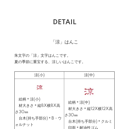
DETAIL
「涼」はんこ
朱文字の「涼」文字はんこです。
夏の季節に重宝する、涼しいはんこです。
涼(小)
涼(中)
絵柄＊涼(小)
絵柄＊涼(中)
材大きさ＊縦8X横8X高
材大きさ＊縦12X横12X高
さ30㎜
さ30㎜
台木(持ち手部分)＊B・ウ
台木(持ち手部分)＊クルミ
ォルナット
印面＊耐油性ゴム