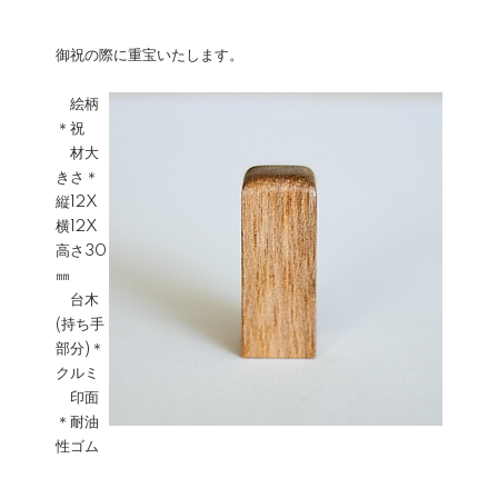
御祝の際に重宝いたします。
絵柄
＊祝
材大
きさ＊
縦12X
横12X
高さ30
㎜
台木
(持ち手
部分)＊
クルミ
印面
＊耐油
性ゴム