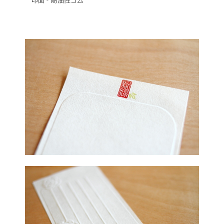
印面＊耐油性ゴム