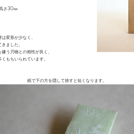
高さ30㎜
材は変形が少なく、
てきました。
嫌う刃物との相性が良く、
くもちいられています。
紙で下の方を隠して捺すと短くなります。