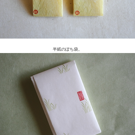
半紙のぽち袋。