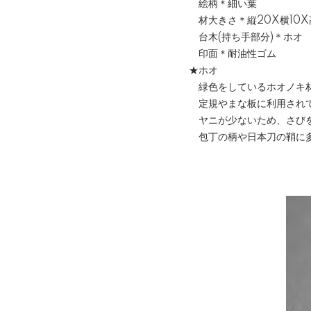
絵柄＊細い葉
材大きさ＊縦20X横10X
台木(持ち手部分)＊ホオ
印面＊耐油性ゴム
★ホオ
緑色をしているホオノキ
定規やまな板に利用され
ヤニが少ないため、さびを
包丁の柄や日本刀の鞘に多