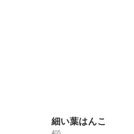
細い葉はんこ
405