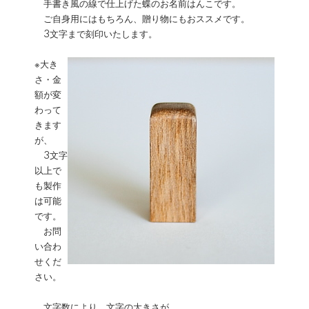
手書き風の線で仕上げた蝶のお名前はんこです。
ご自身用にはもちろん、贈り物にもおススメです。
3文字まで刻印いたします。
※大き
さ・金
額が変
わって
きます
が、
3文字
以上で
も製作
は可能
です。
お問
い合わ
せくだ
さい。
文字数により、文字の大きさが