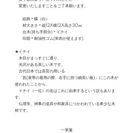
変更いたしますことをご了承願います。
絵柄＊蝶（白）
材大きさ＊縦12X横12X高さ30㎜
台木(持ち手部分)＊イチイ
印面＊耐油性ゴム(朱肉が使えます)
★イチイ
木目がまっすぐに通り、
光沢がある美しい木です。
古代日本では高官の用いる
「笏(束帯の着用の際、右手に持つ細長い板)」にこの木が
使われたことから、
イチイ（一位）の名はこれに由来するという説もありま
す。
仏壇等、神事の道具や和家具につかわれている希少な木
材です。
一筆箋