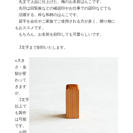
丸文で上品に仕上げた、梅のお名前はんこです。
丸印は回覧板などの確認印やお仕事での認印などでも
活躍する、粋な和柄のはんこです。
苗字を会社やご家族でご使用される方が多く、贈り物に
もおススメです。
もちろん、お名前を刻印しても可愛らしいです。
3文字まで刻印いたします。
※大き
さ・金
額が変
わって
きます
が、
3文字
以上で
も製作
は可能
です。
お問