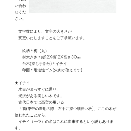
い合わ
せくだ
さい。
文字数により、文字の大きさが
変更いたしますことをご了承願います。
絵柄＊梅（丸）
材大きさ＊縦12X横12X高さ30㎜
台木(持ち手部分)＊イチイ
印面＊耐油性ゴム(朱肉が使えます)
★イチイ
木目がまっすぐに通り、
光沢がある美しい木です。
古代日本では高官の用いる
「笏(束帯の着用の際、右手に持つ細長い板)」にこの木が
使われたことから、
イチイ（一位）の名はこれに由来するという説もありま
す。