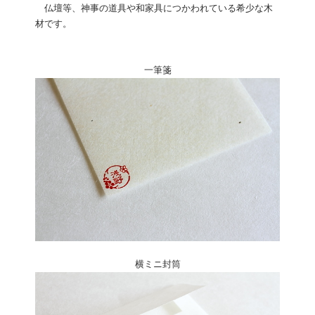
仏壇等、神事の道具や和家具につかわれている希少な木
材です。
一筆箋
横ミニ封筒