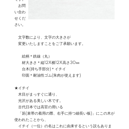
お問
い合わ
せくだ
さい。
文字数により、文字の大きさが
変更いたしますことをご了承願います。
絵柄＊鉄線（丸）
材大きさ＊縦12X横12X高さ30㎜
台木(持ち手部分)＊イチイ
印面＊耐油性ゴム(朱肉が使えます)
★イチイ
木目がまっすぐに通り、
光沢がある美しい木です。
古代日本では高官の用いる
「笏(束帯の着用の際、右手に持つ細長い板)」にこの木が
使われたことから、
イチイ（一位）の名はこれに由来するという説もありま