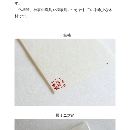
す。
仏壇等、神事の道具や和家具につかわれている希少な木
材です。
一筆箋
横ミニ封筒