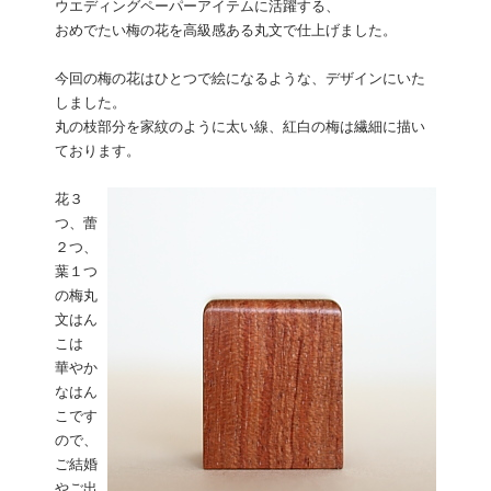
ウエディングペーパーアイテムに活躍する、
おめでたい梅の花を高級感ある丸文で仕上げました。
今回の梅の花はひとつで絵になるような、デザインにいた
しました。
丸の枝部分を家紋のように太い線、紅白の梅は繊細に描い
ております。
花３
つ、蕾
２つ、
葉１つ
の梅丸
文はん
こは
華やか
なはん
こです
ので、
ご結婚
やご出