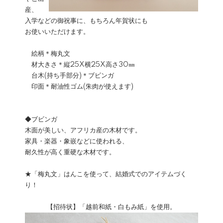
産、
入学などの御祝事に、もちろん年賀状にも
お使いいただけます。
絵柄＊梅丸文
材大きさ＊縦25X横25X高さ30㎜
台木(持ち手部分)＊ブビンガ
印面＊耐油性ゴム(朱肉が使えます)
◆ブビンガ
木面が美しい、アフリカ産の木材です。
家具・楽器・象嵌などに使われる、
耐久性が高く重硬な木材です。
★「梅丸文」はんこを使って、結婚式でのアイテムづく
り！
【招待状】「越前和紙・白もみ紙」を使用。