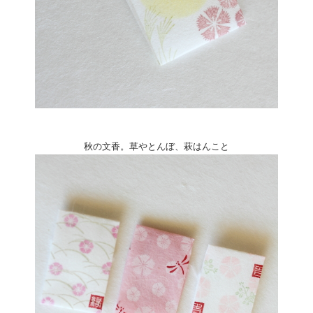
秋の文香。草やとんぼ、萩はんこと