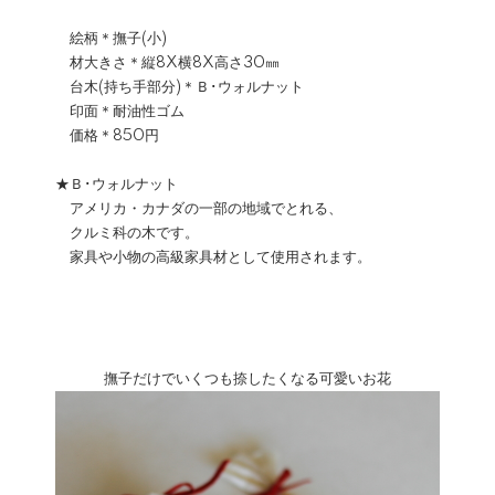
絵柄＊撫子(小)
材大きさ＊縦8X横8X高さ30㎜
台木(持ち手部分)＊Ｂ･ウォルナット
印面＊耐油性ゴム
価格＊850円
★Ｂ･ウォルナット
アメリカ・カナダの一部の地域でとれる、
クルミ科の木です。
家具や小物の高級家具材として使用されます。
撫子だけでいくつも捺したくなる可愛いお花