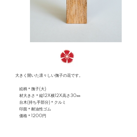
大きく開いた凛々しい撫子の花です。
絵柄＊撫子(大)
材大きさ＊縦12X横12X高さ30㎜
台木(持ち手部分)＊クルミ
印面＊耐油性ゴム
価格＊1200円