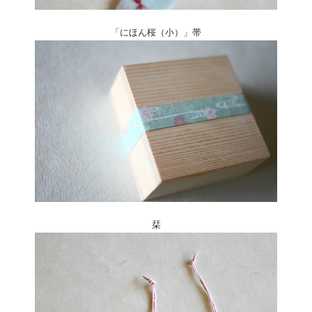
「にほん桜（小）」帯
栞