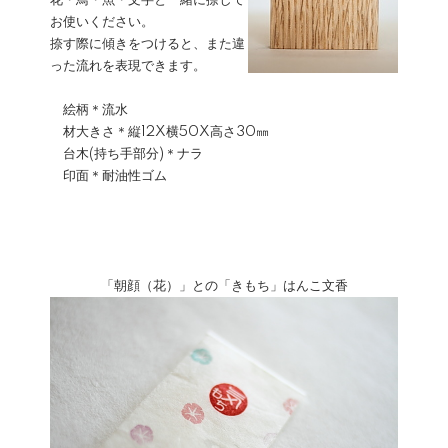
花・鳥・魚・文字と一緒に捺して
お使いください。
捺す際に傾きをつけると、また違
った流れを表現できます。
絵柄＊流水
材大きさ＊縦12X横50X高さ30㎜
台木(持ち手部分)＊ナラ
印面＊耐油性ゴム
「朝顔（花）」との「きもち」はんこ文香