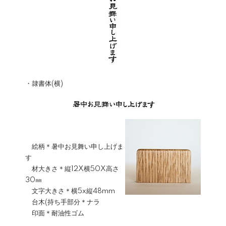
・隷書体(横)
絵柄＊暑中お見舞い申し上げま
す
材大きさ＊縦12X横50X高さ
30㎜
文字大きさ＊横5x縦48mm
台木(持ち手部分＊ナラ
印面＊耐油性ゴム