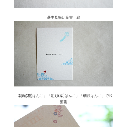
暑中見舞い葉書 縦
「朝顔(花)はんこ」「朝顔(葉)はんこ」「朝顔はんこ」で和
葉書