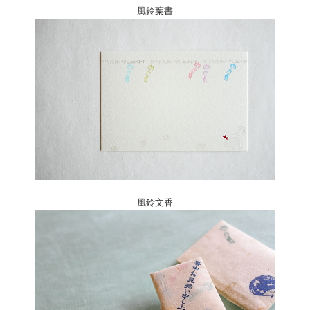
風鈴葉書
風鈴文香