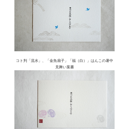
コト判「流水」、「金魚扇子」「福（白）」はんこの暑中
見舞い葉書