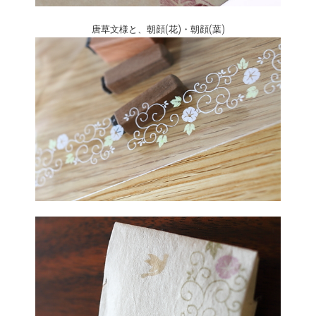
唐草文様と、朝顔(花)・朝顔(葉)