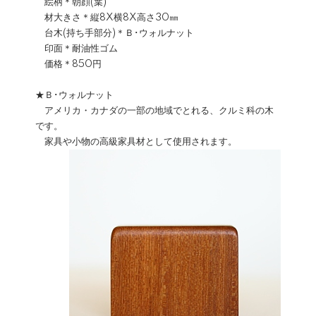
絵柄＊朝顔(葉)
材大きさ＊縦8X横8X高さ30㎜
台木(持ち手部分)＊Ｂ･ウォルナット
印面＊耐油性ゴム
価格＊850円
★Ｂ･ウォルナット
アメリカ・カナダの一部の地域でとれる、クルミ科の木
です。
家具や小物の高級家具材として使用されます。