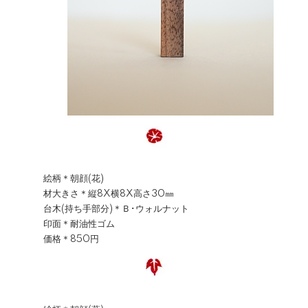
絵柄＊朝顔(花)
材大きさ＊縦8X横8X高さ30㎜
台木(持ち手部分)＊Ｂ･ウォルナット
印面＊耐油性ゴム
価格＊850円