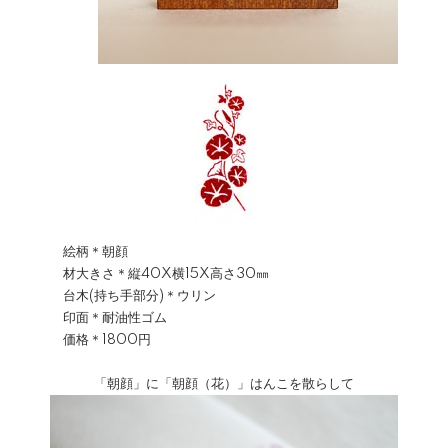
絵柄＊朝顔
材大きさ＊縦40X横15X高さ30㎜
台木(持ち手部分)＊ウリン
印面＊耐油性ゴム
価格＊1800円
「朝顔」に「朝顔（花）」はんこを散らして